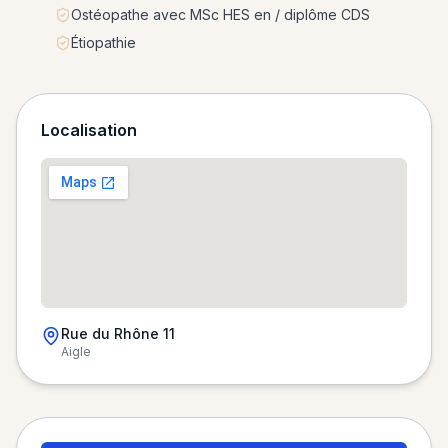
Ostéopathe avec MSc HES en / diplôme CDS
Étiopathie
Localisation
Rue du Rhône 11
Aigle
Chargement de la carte…