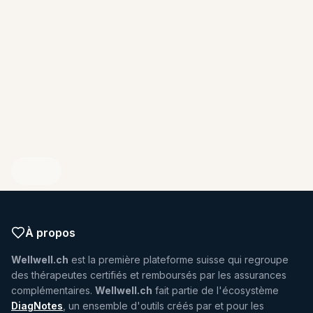
ENDIQUEZ VOTRE PROFIL
À propos
Wellwell.ch
est la première plateforme suisse qui regroupe
des thérapeutes certifiés et remboursés par les assurances
complémentaires.
Wellwell.ch
fait partie de l'écosystème
DiagNotes
, un ensemble d'outils créés par et pour les