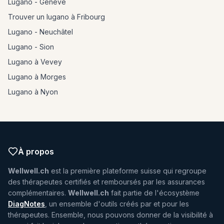
Lugano - Genève
Trouver un lugano à Fribourg
Lugano - Neuchâtel
Lugano - Sion
Lugano à Vevey
Lugano à Morges
Lugano à Nyon
À propos
Wellwell.ch
est la première plateforme suisse qui regroupe
des thérapeutes certifiés et remboursés par les assurances
complémentaires.
Wellwell.ch
fait partie de l'écosystème
DiagNotes
, un ensemble d'outils créés par et pour les
thérapeutes. Ensemble, nous pouvons donner de la visibilité à