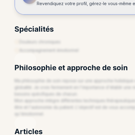
Revendiquez votre profil, gérez-le vous-même et
Spécialités
Douleurs chroniques
REVENDIQUEZ VOTRE PROFIL
Accompagnement émotionnel
Philosophie et approche de soin
Ma philosophie de soin repose sur une approche holistique 
globalité. Je crois fermement en l'importance d'établir une
besoins spécifiques de chacun.
Mon approche intègre différentes techniques thérapeutiques 
être et l'autonomie du patient. L'objectif est de vous accomp
REVENDIQUEZ VOTRE PROFIL
qu'émotionnel.
Articles