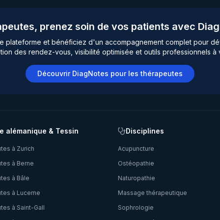
peutes, prenez soin de vos patients avec Dia
re plateforme et bénéficiez d'un accompagnement complet pour dé
tion des rendez-vous, visibilité optimisée et outils professionnels à 
Découvrir DiagNotes pour les thérapeutes
e alémanique & Tessin
Disciplines
tes à
Zurich
Acupuncture
tes à
Berne
Ostéopathie
tes à
Bâle
Naturopathie
tes à
Lucerne
Massage thérapeutique
tes à
Saint-Gall
Sophrologie