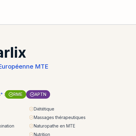
rlix
e Européenne MTE
s
*
:
RME
APTN
Diététique
Massages thérapeutiques
ination
Naturopathe en MTE
Nutrition