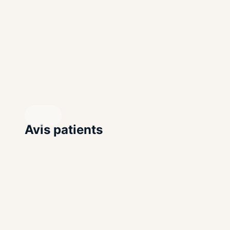
Article professionnel en cours de préparation
Cette section permet de présenter vos articles, vos conseil
Mettez en avant votre approche et vos spécialit
REVENDIQUEZ VOTRE PROFIL
Avec un compte professionnel, vous pouvez publier des cont
Avis patients
REVENDIQUEZ VOTRE PROFIL