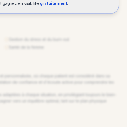
 gagnez en visibilité
gratuitement
.
Gestion du stress et du burn-out
Santé de la femme
et personnalisée, où chaque patient est considéré dans sa
 relation de confiance et d'écoute active pour comprendre les
adaptées à chaque situation, en privilégiant toujours le bien-
agner vers un équilibre optimal, tant sur le plan physique