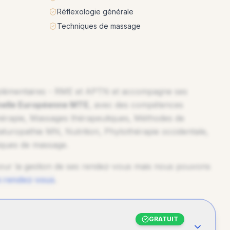
Réflexologie générale
Techniques de massage
plémentaires - RME et APTN
et accompagne ses
nelle Européenne MTE
, avec des compétences
R
othérapie, Massages thérapeutiques, Méthodes de
turopathie MN, Nutrition, Phytothérapie occidentale,
niques de massage
.
ur la gestion de ses rendez-vous mais nous pouvons
e rendez-vous
.
GRATUIT