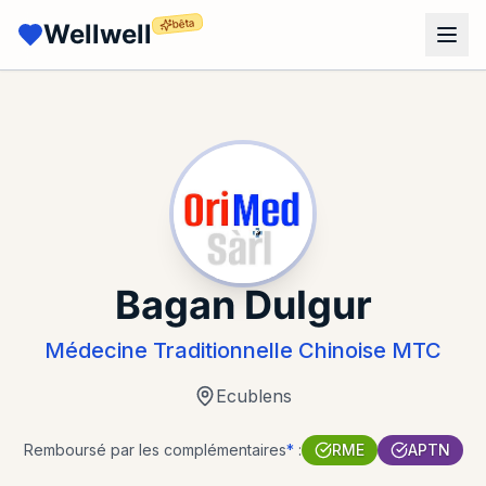
bêta
Wellwell
Bagan Dulgur
Médecine Traditionnelle Chinoise MTC
Ecublens
Remboursé par les complémentaires
*
:
RME
APTN