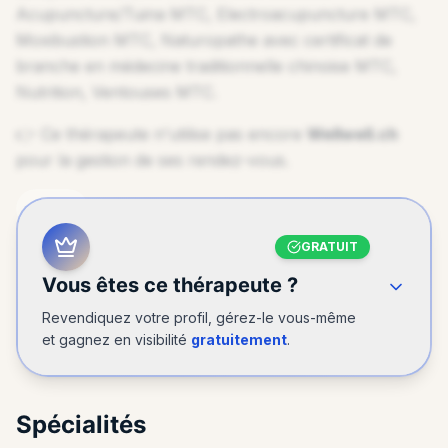
Acupuncture/Tuina MTC, Electroacupuncture MTC,
Moxibustion MTC, Naturopathe avec certificat de
branche en médecine traditionnelle chinoise MTC,
Nutrition, Ventouses MTC
.
👉 Ce thérapeute n'utilise pas encore
Wellwell.ch
pour la gestion de ses rendez-vous.
ENDIQUEZ VOTRE PROFIL
GRATUIT
Vous êtes ce thérapeute ?
Revendiquez votre profil, gérez-le vous-même
et gagnez en visibilité
gratuitement
.
Spécialités