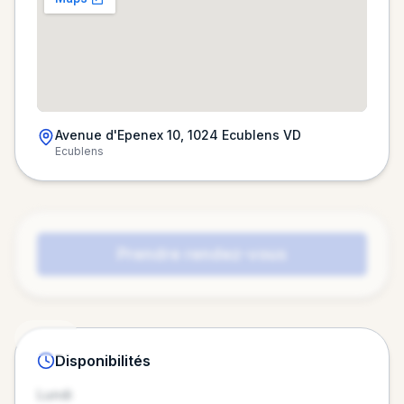
Avenue d'Epenex 10, 1024 Ecublens VD
Ecublens
Chargement de la carte…
Prendre rendez-vous
ENDIQUEZ VOTRE PROFIL
Disponibilités
Lundi