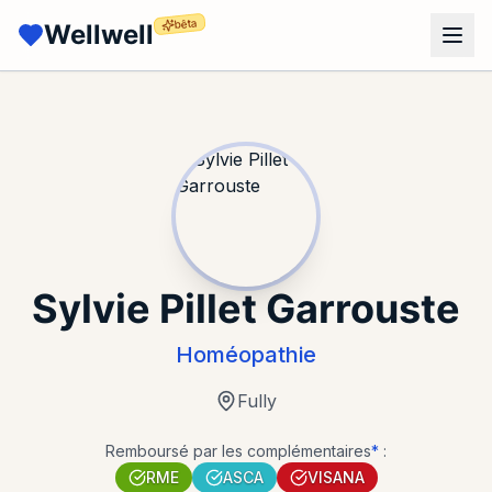
bêta
Wellwell
Sylvie Pillet Garrouste
Homéopathie
Fully
Remboursé par les complémentaires
*
:
RME
ASCA
VISANA