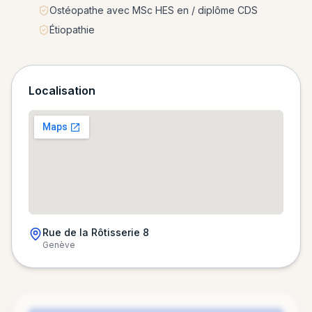
Ostéopathe avec MSc HES en / diplôme CDS
Étiopathie
Localisation
Rue de la Rôtisserie 8
Genève
Chargement de la carte…