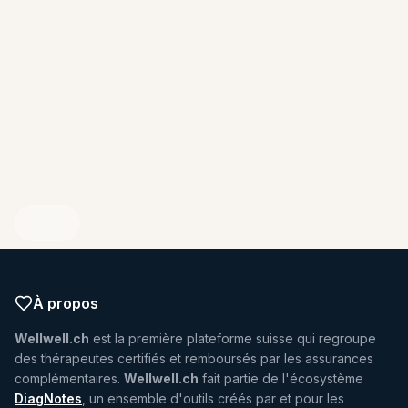
ENDIQUEZ VOTRE PROFIL
À propos
Wellwell.ch
est la première plateforme suisse qui regroupe
des thérapeutes certifiés et remboursés par les assurances
complémentaires.
Wellwell.ch
fait partie de l'écosystème
DiagNotes
, un ensemble d'outils créés par et pour les