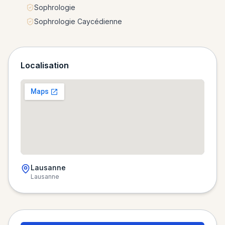
Sophrologie
Sophrologie Caycédienne
Localisation
Lausanne
Lausanne
Chargement de la carte…