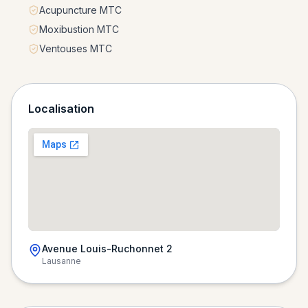
Acupuncture MTC
Moxibustion MTC
Ventouses MTC
Localisation
Avenue Louis-Ruchonnet 2
Lausanne
Chargement de la carte…