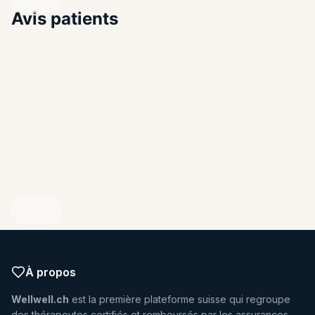
Avis patients
ENDIQUEZ VOTRE PROFIL
À propos
Wellwell.ch
est la première plateforme suisse qui regroupe
des thérapeutes certifiés et remboursés par les assurances