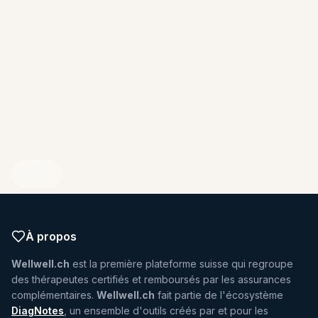
ENDIQUEZ VOTRE PROFIL
À propos
Wellwell.ch
est la première plateforme suisse qui regroupe
des thérapeutes certifiés et remboursés par les assurances
complémentaires.
Wellwell.ch
fait partie de l'écosystème
DiagNotes
, un ensemble d'outils créés par et pour les