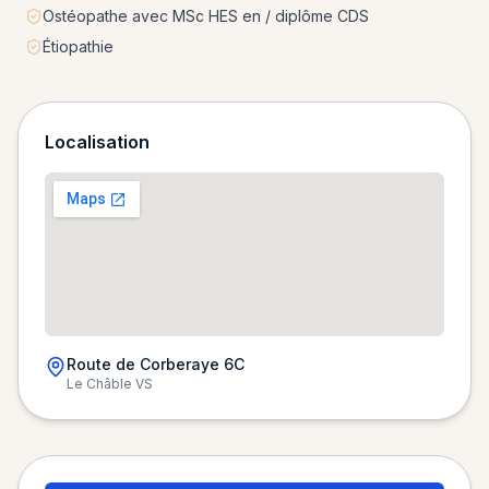
Ostéopathe avec MSc HES en / diplôme CDS
Étiopathie
Localisation
Route de Corberaye 6C
Le Châble VS
Chargement de la carte…