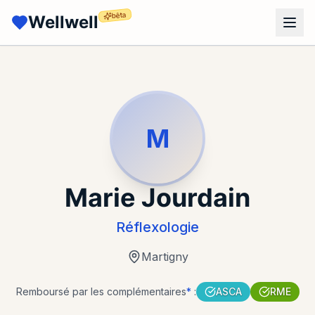
bêta
Wellwell
M
Marie Jourdain
Réflexologie
Martigny
Remboursé par les complémentaires
*
:
ASCA
RME