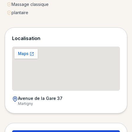
Massage classique
plantaire
Localisation
Avenue de la Gare 37
Martigny
Chargement de la carte…