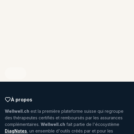
ENDIQUEZ VOTRE PROFIL
À propos
Wellwell.ch
est la première plateforme suisse qui regroupe
des thérapeutes certifiés et remboursés par les assurances
complémentaires.
Wellwell.ch
fait partie de l'écosystème
DiagNotes
, un ensemble d'outils créés par et pour les