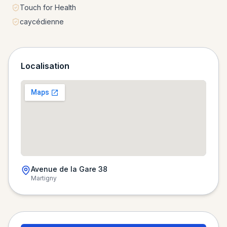
Touch for Health
caycédienne
Localisation
Avenue de la Gare 38
Martigny
Chargement de la carte…