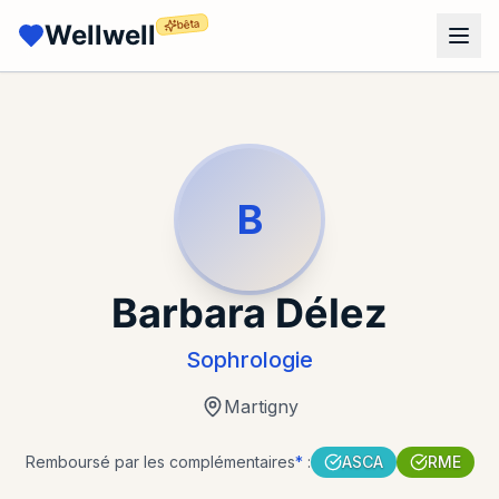
bêta
Wellwell
B
Barbara Délez
Sophrologie
Martigny
Remboursé par les complémentaires
*
:
ASCA
RME