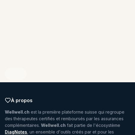
ENDIQUEZ VOTRE PROFIL
À propos
Wellwell.ch
est la première plateforme suisse qui regroupe
des thérapeutes certifiés et remboursés par les assurances
complémentaires.
Wellwell.ch
fait partie de l'écosystème
DiagNotes
, un ensemble d'outils créés par et pour les