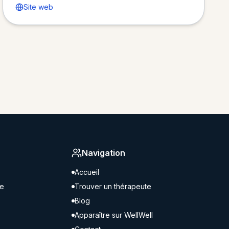
Site web
Navigation
Accueil
ne
Trouver un thérapeute
Blog
Apparaître sur WellWell