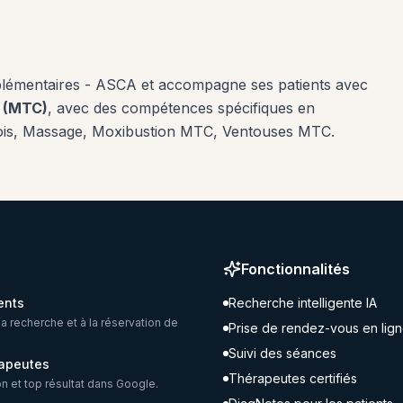
plémentaires - ASCA
et accompagne ses patients avec
e (MTC)
, avec des compétences spécifiques en
is, Massage, Moxibustion MTC, Ventouses MTC
.
Fonctionnalités
ents
Recherche intelligente IA
la recherche et à la réservation de
Prise de rendez-vous en lig
Suivi des séances
rapeutes
Thérapeutes certifiés
ion et top résultat dans Google.