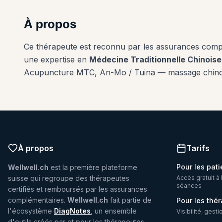
À propos
Ce thérapeute est reconnu par les assurances com
une expertise en
Médecine Traditionnelle Chinois
Acupuncture MTC, An-Mo / Tuina — massage chino
À propos
Tarifs
Pour les pati
Wellwell.ch
est la première plateforme
suisse qui regroupe des thérapeutes
Accès gratuit à 
séances
certifiés et remboursés par les assurances
complémentaires.
Wellwell.ch
fait partie de
Pour les thé
l'écosystème
DiagNotes
, un ensemble
Visibilité, gest
d'outils créés par et pour les thérapeutes.