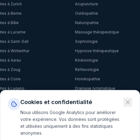
tes à
Zurich
Acupuncture
tes à
Berne
Ostéopathie
tes à
Bâle
Naturopathie
tes à
Lucerne
Massage thérapeutique
tes à
Saint-Gall
Sophrologie
tes à
Winterthur
Hypnose thérapeutique
tes à
Aarau
Kinésiologie
tes à
Zoug
Réflexologie
tes à
Coire
Homéopathie
tes à
Lugano
Drainage lymphatique
tes à
Bellinzona
EFT
Cookies et confidentialité
tes à
Locarno
Phytothérapie
Nous utilisons Google Analytics pour améliorer
Ayurveda
votre expérience. Vos données sont protégées
et utilisées uniquement à des fins statistiques
Fasciathérapie
anonymes.