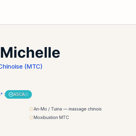
Michelle
Chinoise (MTC)
s
*
:
ASCA
An-Mo / Tuina — massage chinois
Moxibustion MTC