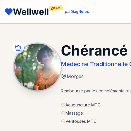
bêta
Wellwell
par
DiagNotes
Chérancé 
Médecine Traditionnelle 
Morges
Remboursé par les complémentaire
Acupuncture MTC
Massage
Ventouses MTC