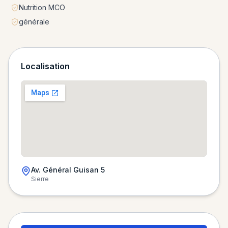
Nutrition MCO
générale
Localisation
Av. Général Guisan 5
Sierre
Chargement de la carte…