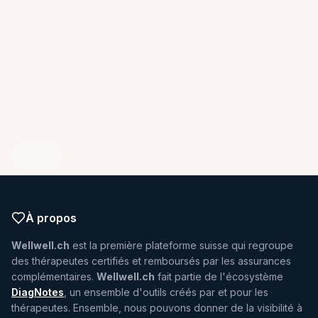
ENDIQUEZ VOTRE PROFIL
À propos
Wellwell.ch
est la première plateforme suisse qui regroupe
des thérapeutes certifiés et remboursés par les assurances
complémentaires.
Wellwell.ch
fait partie de l'écosystème
DiagNotes
, un ensemble d'outils créés par et pour les
thérapeutes. Ensemble, nous pouvons donner de la visibilité à