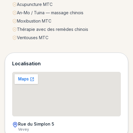
Acupuncture MTC
An-Mo / Tuina — massage chinois
Moxibustion MTC
Thérapie avec des remèdes chinois
Ventouses MTC
Localisation
Rue du Simplon 5
Vevey
Chargement de la carte…