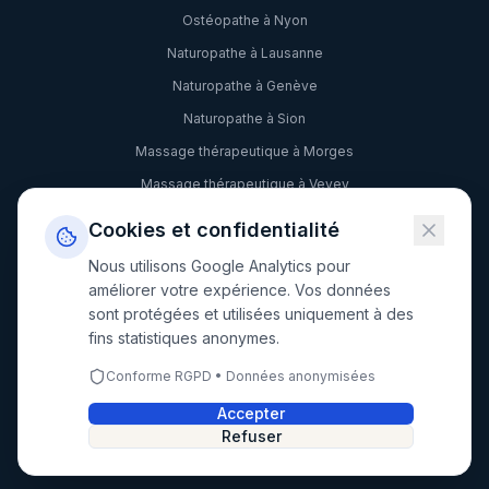
Ostéopathe à Nyon
Naturopathe à Lausanne
Naturopathe à Genève
Naturopathe à Sion
Massage thérapeutique à Morges
Massage thérapeutique à Vevey
Sophrologie à Lausanne
Cookies et confidentialité
Hypnose à Genève
Nous utilisons Google Analytics pour
Kinésiologie à Lausanne
améliorer votre expérience. Vos données
sont protégées et utilisées uniquement à des
Réflexologie à Genève
fins statistiques anonymes.
Conforme RGPD • Données anonymisées
©
2026
Wellwell par DiagNotes. Tous droits réservés.
Accepter
Refuser