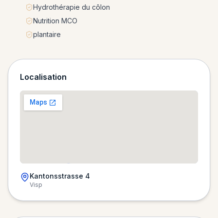
Hydrothérapie du côlon
Nutrition MCO
plantaire
Localisation
Kantonsstrasse 4
Visp
Chargement de la carte…