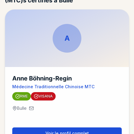
(MTC)s certifiés à Bulle
A
Anne Böhning-Regin
Médecine Traditionnelle Chinoise MTC
RME
VISANA
Bulle
Voir le profil complet