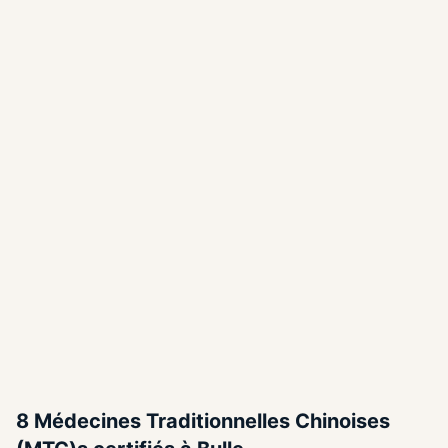
Rechercher
Filtres de
(assurances, contact et
disponibilités)
recherche
8 Médecines Traditionnelles Chinoises