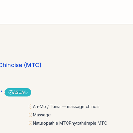
Chinoise (MTC)
s
*
:
ASCA
An-Mo / Tuina — massage chinois
Massage
Naturopathie MTCPhytothérapie MTC