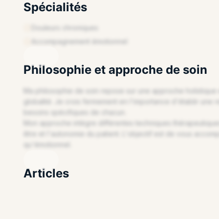
Spécialités
Douleurs chroniques
REVENDIQUEZ VOTRE PROFIL
Accompagnement émotionnel
Philosophie et approche de soin
Ma philosophie de soin repose sur une approche holistique 
globalité. Je crois fermement en l'importance d'établir une
besoins spécifiques de chacun.
Mon approche intègre différentes techniques thérapeutiques 
être et l'autonomie du patient. L'objectif est de vous accomp
REVENDIQUEZ VOTRE PROFIL
qu'émotionnel.
Articles
Article professionnel en cours de préparation