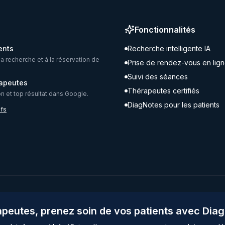
Fonctionnalités
ents
Recherche intelligente IA
la recherche et à la réservation de
Prise de rendez-vous en lig
Suivi des séances
rapeutes
Thérapeutes certifiés
ion et top résultat dans Google.
DiagNotes pour les patients
ifs
peutes, prenez soin de vos patients avec Dia