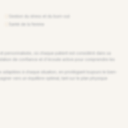
Gestion du stress et du burn-out
Santé de la femme
et personnalisée, où chaque patient est considéré dans sa
 relation de confiance et d'écoute active pour comprendre les
adaptées à chaque situation, en privilégiant toujours le bien-
agner vers un équilibre optimal, tant sur le plan physique