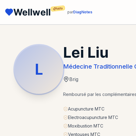
bêta
Wellwell
par
DiagNotes
Lei Liu
L
Médecine Traditionnelle 
Brig
Remboursé par les complémentaire
Acupuncture MTC
Electroacupuncture MTC
Moxibustion MTC
Ventouses MTC