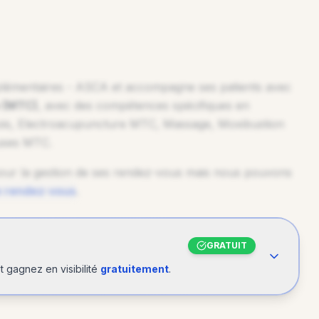
plémentaires - ASCA
et accompagne ses patients avec
e (MTC)
, avec des compétences spécifiques en
s, Electroacupuncture MTC, Massage, Moxibustion
uses MTC
.
R
ur la gestion de ses rendez-vous mais nous pouvons
e rendez-vous
.
GRATUIT
 gagnez en visibilité
gratuitement
.