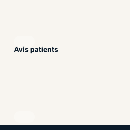
Cette section permet de présenter vos articles, vos conseil
Mettez en avant votre approche et vos spécialit
REVENDIQUEZ VOTRE PROFIL
Avec un compte professionnel, vous pouvez publier des cont
Avis patients
REVENDIQUEZ VOTRE PROFIL