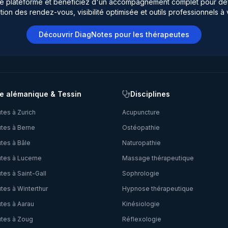
re plateforme et bénéficiez d'un accompagnement complet pour dé
tion des rendez-vous, visibilité optimisée et outils professionnels à 
Découvrir DiagNotes pour les thérapeutes
e alémanique & Tessin
Disciplines
tes à
Zurich
Acupuncture
tes à
Berne
Ostéopathie
tes à
Bâle
Naturopathie
tes à
Lucerne
Massage thérapeutique
tes à
Saint-Gall
Sophrologie
tes à
Winterthur
Hypnose thérapeutique
tes à
Aarau
Kinésiologie
tes à
Zoug
Réflexologie