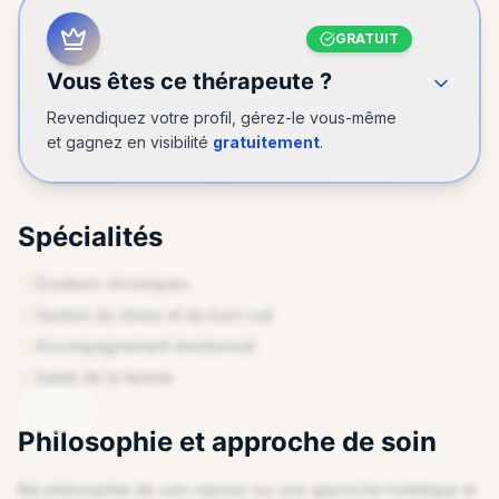
GRATUIT
Vous êtes ce thérapeute ?
Revendiquez votre profil, gérez-le vous-même
et gagnez en visibilité
gratuitement
.
Spécialités
Douleurs chroniques
Gestion du stress et du burn-out
Accompagnement émotionnel
ENDIQUEZ VOTRE PROFIL
Santé de la femme
Philosophie et approche de soin
Ma philosophie de soin repose sur une approche holistique et