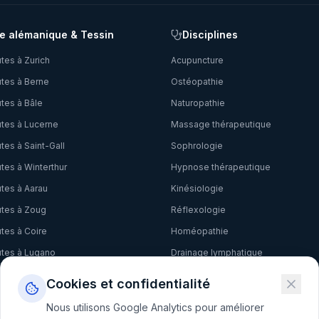
e alémanique & Tessin
Disciplines
tes à
Zurich
Acupuncture
tes à
Berne
Ostéopathie
tes à
Bâle
Naturopathie
tes à
Lucerne
Massage thérapeutique
tes à
Saint-Gall
Sophrologie
tes à
Winterthur
Hypnose thérapeutique
tes à
Aarau
Kinésiologie
tes à
Zoug
Réflexologie
tes à
Coire
Homéopathie
tes à
Lugano
Drainage lymphatique
tes à
Bellinzona
EFT
Cookies et confidentialité
tes à
Locarno
Phytothérapie
Nous utilisons Google Analytics pour améliorer
Ayurveda