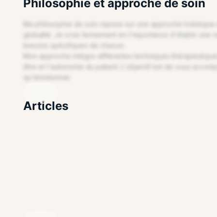
Philosophie et approche de soin
Ma philosophie de soin repose sur une approche holistique 
globalité. Je crois fermement en l'importance d'établir une
besoins spécifiques de chacun.
Mon approche intègre différentes techniques thérapeutiques 
être et l'autonomie du patient. L'objectif est de vous accomp
REVENDIQUEZ VOTRE PROFIL
qu'émotionnel.
Articles
Article professionnel en cours de préparation
Cette section permet de présenter vos articles, vos conseil
Mettez en avant votre approche et vos spécialit
REVENDIQUEZ VOTRE PROFIL
Avec un compte professionnel, vous pouvez publier des cont