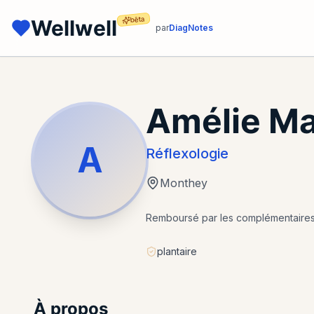
bêta
Wellwell
par
DiagNotes
Amélie Ma
A
Réflexologie
Monthey
Remboursé par les complémentaire
plantaire
À propos