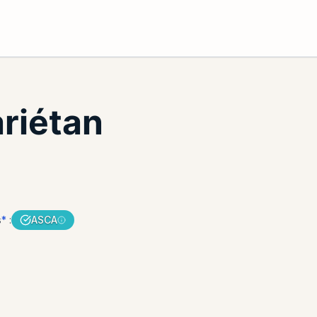
riétan
s
*
:
ASCA