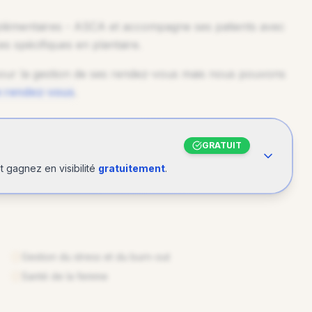
plémentaires - ASCA
et accompagne ses patients avec
es spécifiques en
plantaire
.
ur la gestion de ses rendez-vous mais nous pouvons
e rendez-vous
.
GRATUIT
R
 gagnez en visibilité
gratuitement
.
Gestion du stress et du burn-out
Santé de la femme