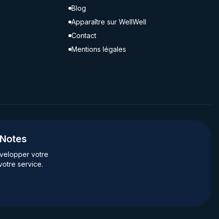
Blog
Apparaître sur WellWell
Contact
Mentions légales
gNotes
velopper votre
votre service.