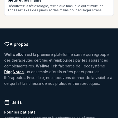
pieds et les mains
Découvrez la réflexologie, technique manuelle qui stimule les
zones réflexes des pieds et des mains pour soulager stress,
douleurs et troubles fonctionnels. Bien-être naturel et détente.
À propos
Wellwell.ch
est la première plateforme suisse qui regroupe
des thérapeutes certifiés et remboursés par les assurances
complémentaires.
Wellwell.ch
fait partie de l'écosystème
DiagNotes
, un ensemble d'outils créés par et pour les
thérapeutes. Ensemble, nous pouvons donner de la visibilité à
ce qui fait la richesse de nos pratiques thérapeutiques.
Tarifs
Pour les patients
Accès gratuit à la recherche et à la réservation de séances