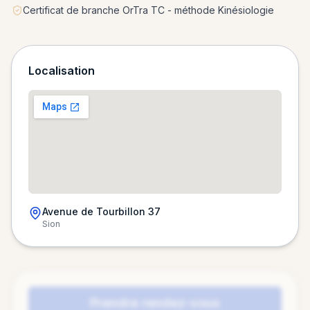
Certificat de branche OrTra TC - méthode Kinésiologie
Localisation
Avenue de Tourbillon 37
Sion
Chargement de la carte…
Prendre rendez-vous