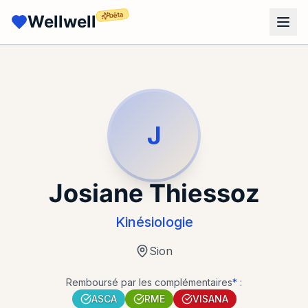
bêta
Wellwell
J
Josiane Thiessoz
Kinésiologie
Sion
Remboursé par les complémentaires
*
:
ASCA
RME
VISANA