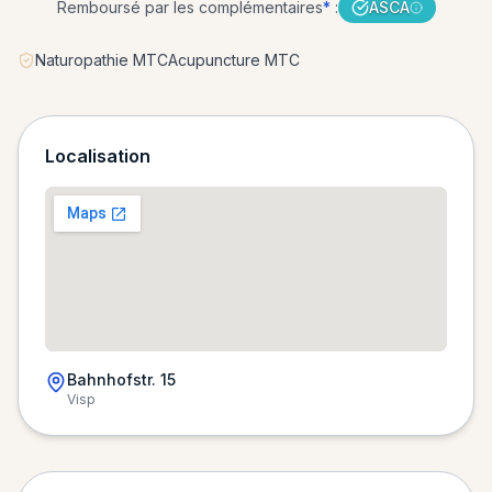
Remboursé par les complémentaires
*
:
ASCA
Naturopathie MTCAcupuncture MTC
Localisation
Bahnhofstr. 15
Visp
Chargement de la carte…