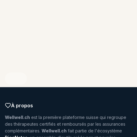
ENDIQUEZ VOTRE PROFIL
À propos
Wellwell.ch
est la première plateforme suisse qui regroupe
des thérapeutes certifiés et remboursés par les assurances
complémentaires.
Wellwell.ch
fait partie de l'écosystème