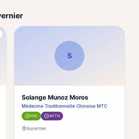
vernier
)
S
Solange Munoz Moros
Médecine Traditionnelle Chinoise MTC
RME
APTN
Auvernier