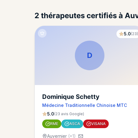
2 thérapeutes certifiés à Au
5.0
(
23
D
Dominique Schetty
Médecine Traditionnelle Chinoise MTC
5.0
(
23
avis Google)
RME
ASCA
VISANA
Auvernier
(+
1
)