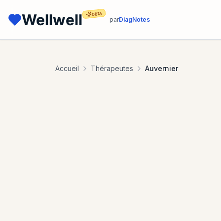
bêta
Wellwell
par
DiagNotes
Accueil
Thérapeutes
Auvernier
Filtres de recherche
(assurances, cont