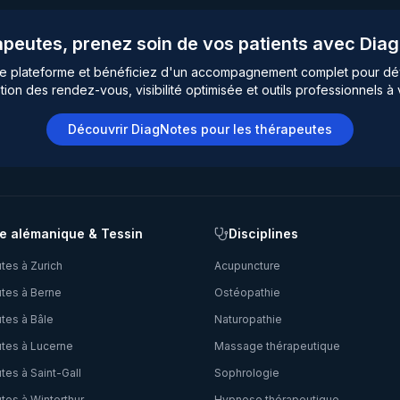
peutes, prenez soin de vos patients avec Dia
re plateforme et bénéficiez d'un accompagnement complet pour dé
tion des rendez-vous, visibilité optimisée et outils professionnels à 
Découvrir DiagNotes pour les thérapeutes
e alémanique & Tessin
Disciplines
tes à
Zurich
Acupuncture
tes à
Berne
Ostéopathie
tes à
Bâle
Naturopathie
tes à
Lucerne
Massage thérapeutique
tes à
Saint-Gall
Sophrologie
tes à
Winterthur
Hypnose thérapeutique